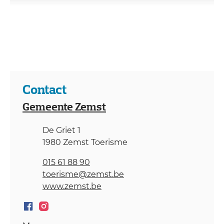
Contact
Gemeente Zemst
Adres
De Griet 1
,
1980
Zemst
Toerisme
Tel.
015 61 88 90
E-mail
toerisme
@
zemst.be
Website
www.zemst.be
Facebook Gemeente Zemst
Instagram Gemeente Zemst