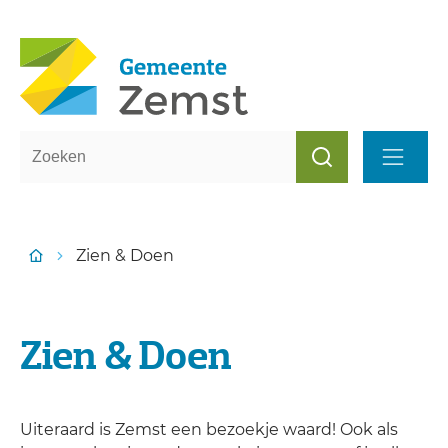
Toerisme Zemst
Naar inhoud
Waarmee kunnen we jou helpen?
Zoeken
Menu
Zien & Doen
Startpagina
Zien & Doen
Uiteraard is Zemst een bezoekje waard! Ook als