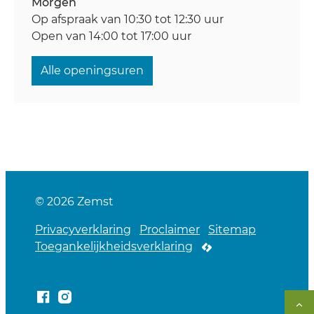
Morgen
Op afspraak van
10:30
tot
12:30
uur
Open van
14:00
tot
17:00
uur
Gemeente Zemst
Alle openingsuren
© 2026 Zemst
Privacyverklaring
Proclaimer
Sitemap
Toegankelijkheidsverklaring
LCP nv 2026 ©
Facebook
Instagram
Na